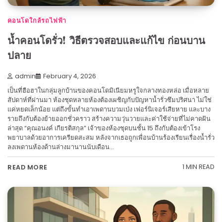
คอนโดใกล้รถไฟฟ้า
น้ำคอนโดรั่ว! วิธีตรวจสอบและแก้ไข ก่อนบาน
ปลาย
admin
February 4, 2026
เป็นที่ฮือฮาในกลุ่มลูกบ้านของคอนโดมิเนียมหรูใจกลางทองหล่อ เมื่อหลาย
สัปดาห์ที่ผ่านมา ห้องชุดหลายห้องต้องเผชิญกับปัญหาน้ำรั่วซึมปริศนา ไม่ใช่
แค่หยดเล็กน้อย แต่ถึงขั้นทำเอาเพดานบวมเป่ง เฟอร์นิเจอร์เสียหาย และบาง
รายถึงกับต้องย้ายออกชั่วคราว สร้างความวุ่นวายและค่าใช้จ่ายที่ไม่คาดฝัน
ล่าสุด “คุณอนงค์ เกียรติสกุล” เจ้าของห้องชุดบนชั้น 15 ถึงกับต้องเข้าโรง
พยาบาลด้วยอาการเครียดสะสม หลังจากเธอถูกเพื่อนบ้านร้องเรียนเรื่องน้ำรั่ว
ลงเพดานห้องด้านล่างมานานนับเดือน…
1 MIN READ
READ MORE