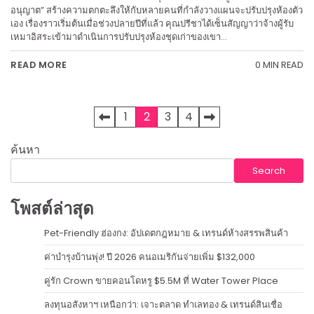
อนุญาต” สร้างความตกตะลึงให้กับหลายคนที่กำลังวางแผนจะปรับปรุงห้องตัว
เอง เรื่องราวเริ่มต้นเมื่อช่วงปลายปีที่แล้ว คุณปรีชาได้เซ็นสัญญาว่าจ้างผู้รับ
เหมาอิสระเข้ามาดำเนินการปรับปรุงห้องชุดเก่าของเขา…
0 MIN READ
READ MORE
Posts
1
2
3
4
pagination
ค้นหา
Search
โพสต์ล่าสุด
Pet-Friendly ฮ่องกง: อัปเดตกฎหมาย & เทรนด์ห้างสรรพสินค้า
ค่าบำรุงบ้านพุ่ง! ปี 2026 คนอเมริกันจ่ายเพิ่ม $132,000
คู่รัก Crown ขายคอนโดหรู $5.5M ที่ Water Tower Place
ลงทุนอสังหาฯ เหนือกว่า: เจาะตลาด ทำเลทอง & เทรนด์สินเชื่อ