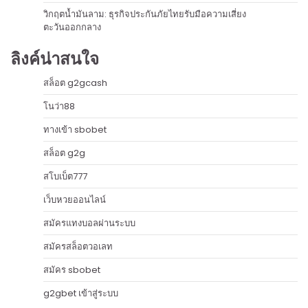
วิกฤตน้ำมันลาม: ธุรกิจประกันภัยไทยรับมือความเสี่ยง
ตะวันออกกลาง
ลิงค์น่าสนใจ
สล็อต g2gcash
โนว่า88
ทางเข้า sbobet
สล็อต g2g
สโบเบ็ต777
เว็บหวยออนไลน์
สมัครแทงบอลผ่านระบบ
สมัครสล็อตวอเลท
สมัคร sbobet
g2gbet เข้าสู่ระบบ