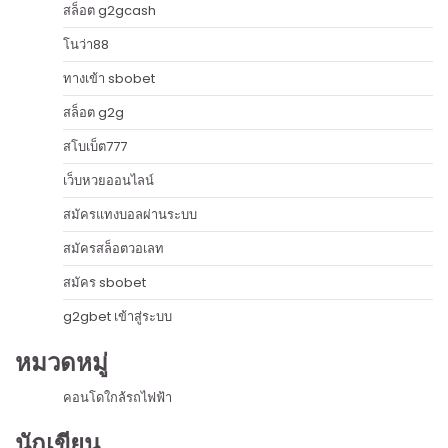
สล็อต g2gcash
โนว่า88
ทางเข้า sbobet
สล็อต g2g
สโบเบ็ต777
เว็บหวยออนไลน์
สมัครแทงบอลผ่านระบบ
สมัครสล็อตวอเลท
สมัคร sbobet
g2gbet เข้าสู่ระบบ
หมวดหมู่
คอนโดใกล้รถไฟฟ้า
นักเขียน